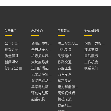
关于我们
产品中心
工程领域
询价与服务
公司介绍
通用起重机...
垃圾焚烧发...
询价与方案...
视频介绍
全自动无人...
飞机制造
技术支持
质量保证
垃圾抓斗起...
制浆造纸
售后服务
新闻媒体
大跨度悬挂...
铁路交通
工作机会
健康安全和...
进口防爆起...
造船工业
联系我们
无尘洁净室...
汽车制造
双梁电动葫...
塑料制品
单梁电动葫...
电力和能源...
环链电动葫...
高温钢铁铝...
起重机构
机械制造
食品加工