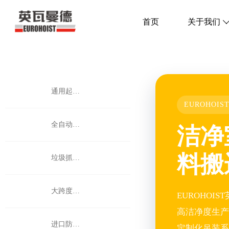
首页
关于我们
通用起重机
EUROHOI
全自动无人智能
洁净
料搬
垃圾抓斗起重机
大跨度悬挂式多支点
EUROHO
高洁净度生产
进口防爆起重机
定制化吊装系