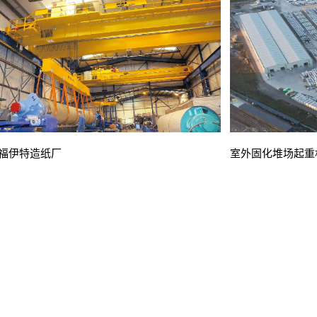
福伊特造纸厂
室外固化堆场起重