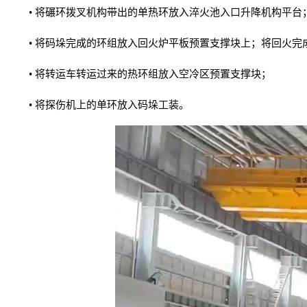
• 将碾环拨叉机构带出的单热环放入淬火池入口升降机构平
• 将码垛完成的环组放入回火炉平板预置支撑块上；将回火
• 将转运车转运过来的热环组放入空冷区预置支撑块；
• 将探伤机上的单环放入码垛工装。