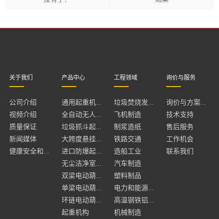
关于我们
产品中心
工程领域
询价与服务
公司介绍
通用起重机...
垃圾焚烧发...
询价与方案...
视频介绍
全自动无人...
飞机制造
技术支持
质量保证
垃圾抓斗起...
制浆造纸
售后服务
新闻媒体
大跨度悬挂...
铁路交通
工作机会
健康安全和...
进口防爆起...
造船工业
联系我们
无尘洁净室...
汽车制造
双梁电动葫...
塑料制品
单梁电动葫...
电力和能源...
环链电动葫...
高温钢铁铝...
起重机构
机械制造