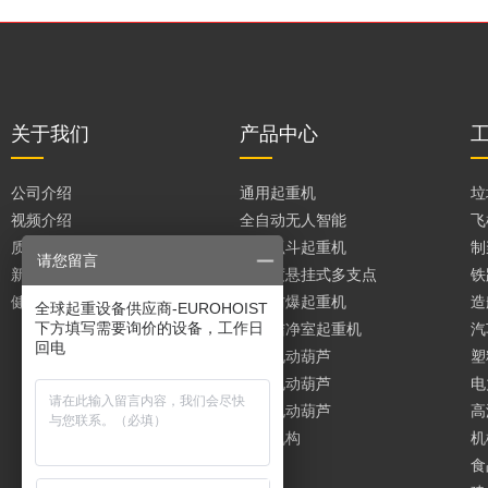
关于我们
产品中心
公司介绍
通用起重机
垃
视频介绍
全自动无人智能
飞
质量保证
垃圾抓斗起重机
制
请您留言
新闻媒体
大跨度悬挂式多支点
铁
健康安全和政策
进口防爆起重机
造
全球起重设备供应商-EUROHOIST
下方填写需要询价的设备，工作日
无尘洁净室起重机
汽
回电
双梁电动葫芦
塑
单梁电动葫芦
电
环链电动葫芦
高
起重机构
机
食