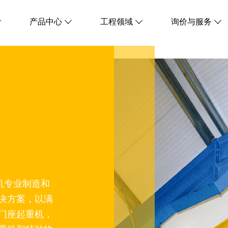
产品中心
工程领域
询价与服务




机专业制造和
决方案，以满
门座起重机，