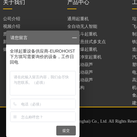
关于我们
产品中心
公司介绍
通用起重机
垃
视频介绍
全自动无人智能
飞
质量保证
垃圾抓斗起重机
制
请您留言
新闻媒体
大跨度悬挂式多支点
铁
健康安全和政策
进口防爆起重机
造
全球起重设备供应商-EUROHOIST
下方填写需要询价的设备，工作日
无尘洁净室起重机
汽
回电
双梁电动葫芦
塑
单梁电动葫芦
电
环链电动葫芦
高
起重机构
机
食
建
Copyright 2026 Eurohoist (Shanghai) Co., Ltd. All Rights Res
31011202021147号
提交