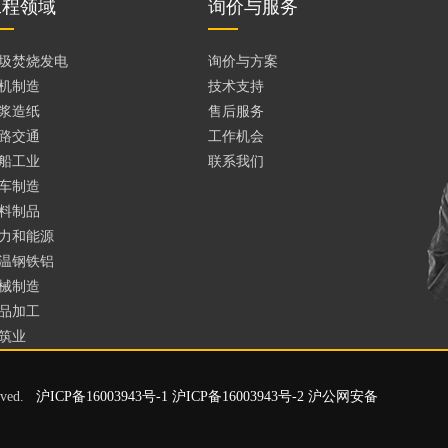
工程领域
询价与服务
圾焚烧发电
询价与方案
机制造
技术支持
浆造纸
售后服务
路交通
工作机会
船工业
联系我们
车制造
料制品
力和能源
温钢铁铝
械制造
品加工
筑业
erved.
沪ICP备16003943号-1 沪ICP备16003943号-2 沪公网安备