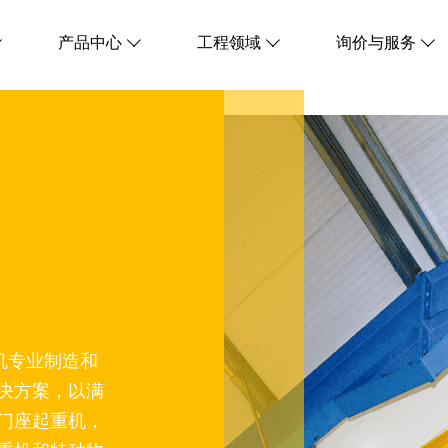
产品中心
工程领域
询价与服务




机专业制造和
决方案，以满
门座起重机，