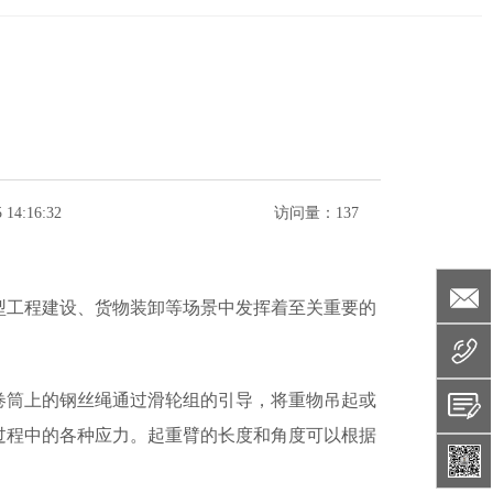
 14:16:32
访问量：
137
型工程建设、货物装卸等场景中发挥着至关重要的
卷筒上的钢丝绳通过滑轮组的引导，将重物吊起或
过程中的各种应力。起重臂的长度和角度可以根据