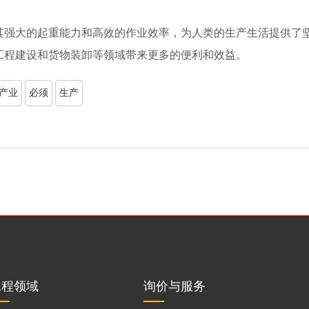
其强大的起重能力和高效的作业效率，为人类的生产生活提供了
工程建设和货物装卸等领域带来更多的便利和效益。
产业
必须
生产
工程领域
询价与服务