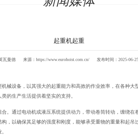
新闻媒体
起重机起重
英瓦曼德
来源：
https://www.eurohoist.com.cn/
发布时间：
2025-06-25
型机械设备，以其强大的起重能力和高效的作业效率，在各种大
人类的生产生活提供着坚实的支持。
组合。通过电动机或液压系统提供动力，带动卷筒转动，缠绕在
结构，以确保其足够的强度和刚度，能够承受重物的重量和起吊
业。