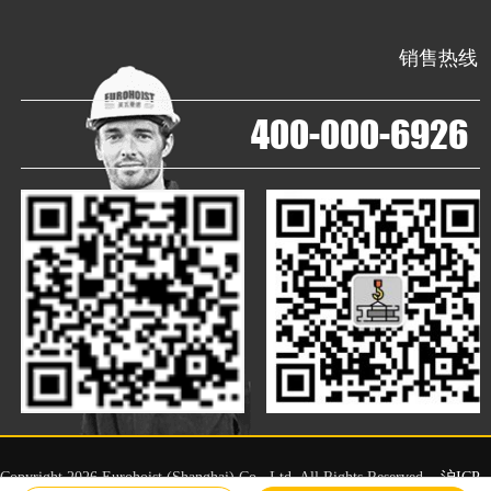
销售热线
400-000-6926
Copyright 2026 Eurohoist (Shanghai) Co., Ltd. All Rights Reserved.
沪ICP