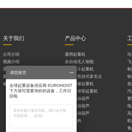
关于我们
产品中心
公司介绍
通用起重机
垃
视频介绍
全自动无人智能
飞
质量保证
垃圾抓斗起重机
制
请您留言
新闻媒体
大跨度悬挂式多支点
铁
健康安全和政策
进口防爆起重机
造
全球起重设备供应商-EUROHOIST
下方填写需要询价的设备，工作日
无尘洁净室起重机
汽
回电
双梁电动葫芦
塑
单梁电动葫芦
电
环链电动葫芦
高
起重机构
机
食