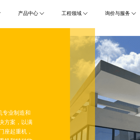
产品中心
工程领域
询价与服务




机专业制造和
决方案，以满
门座起重机，